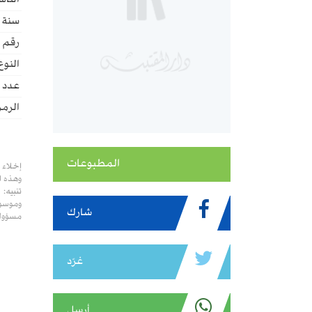
الناش
سنة ا
رقم ا
النوع
عدد ا
الرمز
المطبوعات
إخلاء 
وهذه ا
تنبيه:
وموسوع
شارك
مسؤولي
غرّد
أرسل