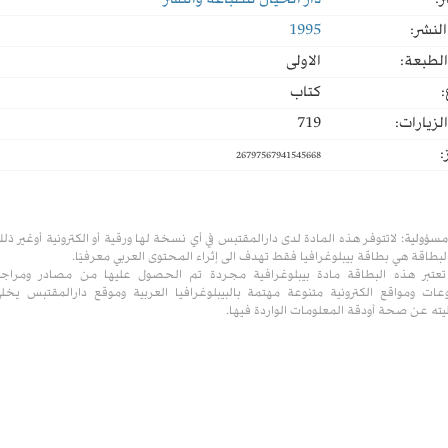
ر:
دار الخيال للطباعة والنشر
لنشر:
1995
لطبعة:
الاولى
:
كتاب
لزيارات:
719
:
26797567941545668
مسؤولية:
لاتتوفر هذه المادة لدى دارالمقتبس في أي نسخة لها ورقية أو الكترونية أوغير ذل
لبطاقة هي بطاقة بيبلوغرافيا فقط تهدف الى إثراء المحتوى العربي معرفيًا.
تعتبر هذه البطاقة مادة بيبلوغرافية مجردة تم الحصول عليها من مصادر ومراج
ات ومواقع الكترونية متنوعة مهتمة بالبيبلوغرافيا العربية وموقع دارالمقتبس يخل
ته عن صحة أودقة المعلومات الواردة فيها.