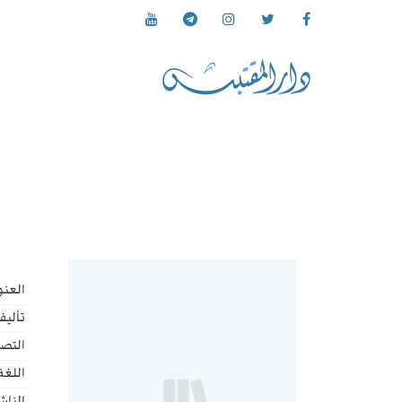
العنو
تأليف
التص
اللغة