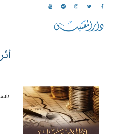
أثر
تأليف