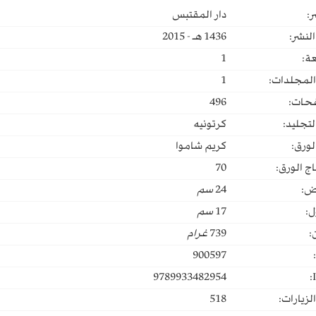
ر:
دار المقتبس
لنشر:
1436 هـ - 2015
ة:
1
المجلدات:
1
حات:
496
لتجليد:
كرتونيه
لورق:
كريم شاموا
ج الورق:
70
ض:
24
سم
ل:
17
سم
:
739
غرام
900597
9789933482954
لزيارات:
518