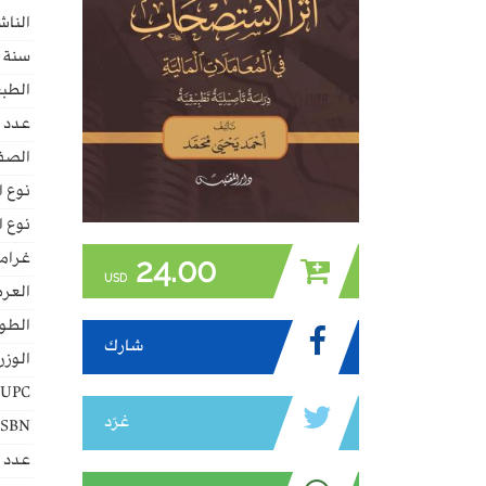
الناش
سنة ا
الطبع
عدد 
الصف
نوع ا
نوع ا
غراما
24.00
USD
العر
الطو
شارك
الوزن
UPC:
غرّد
ISBN:
عدد ا