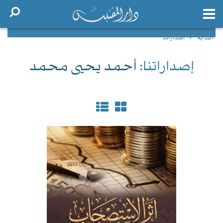
البداية
إصداراتنا
إصداراتنا
: أحمد يحيى محمد